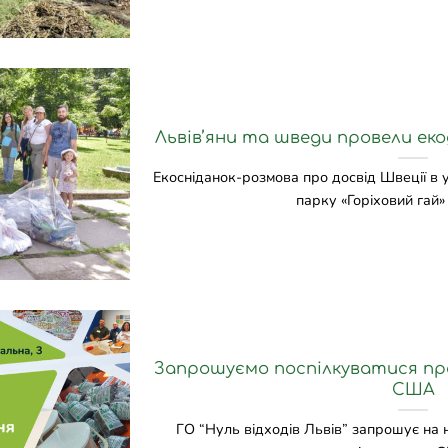
Львів’яни та шведи провели еко
Екосніданок-розмова про досвід Швеції в у
парку «Горіховий гай» за
Запрошуємо поспілкуватися про
США
ГО “Нуль відходів Львів” запрошує на