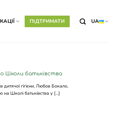
КАЦІЇ
ПІДТРИМАТИ
UA
 до Школи батьківства
 дитячої гігієни, Любов Бокало,
на Школі батьківства у [...]