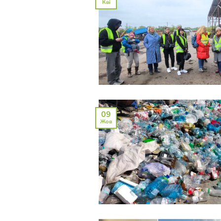
Кві
09
Жов