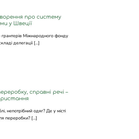
оворення про систему
ми у Швеції
пи грантерів Міжнародного фонду
ладі делегації [...]
ереробку, справні речі –
ористання
лі, непотрібний одяг? Де у місті
 переробки? [...]