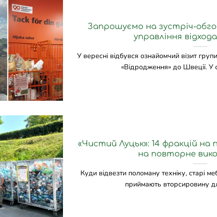
Запрошуємо на зустріч-обг
управління відхода
У вересні відбувся ознайомчий візит гру
«Відродження» до Швеції. У ск
«Чистий Луцьк»: 14 фракцій на п
на повторне вик
Куди відвезти поломану техніку, старі меб
приймають вторсировину для