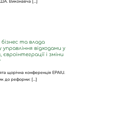
А. Виконавча [...]
 бізнес та влада
управління відходами у
 євроінтеграції і зміни
у
’ята щорічна конференція EPAIU.
к до реформи: [...]