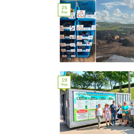
25
Вер
19
Вер