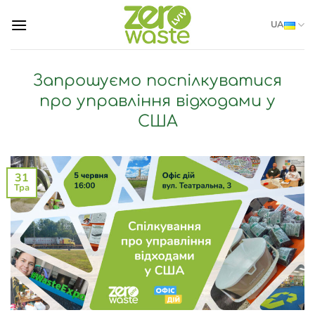
Skip
UA
to
content
Запрошуємо поспілкуватися
про управління відходами у
США
31
Тра