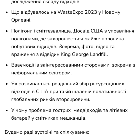
дослідження складу відходів.
Що відбувалось на WasteExpo 2023 у Новому
Орлеані.
Полігони і сміттєзвалища. Досвід США з управління
полігонами, де захоронюється майже половина
побутових відходів. Зокрема, фото, відео та
враження з відвідин King George Landfill.
Взаємодії із заінтересованими сторонами, зокрема з
неформальним сектором.
Як розвивається роздільний збір ресурсоцінних
відходів в США при такій шаленій волатильності
глобальних ринків вторсировини.
У чому проблема гострих медвідходів та літієвих
батарей у смітниках мешканців.
Будемо раді зустрічі та спілкуванню!