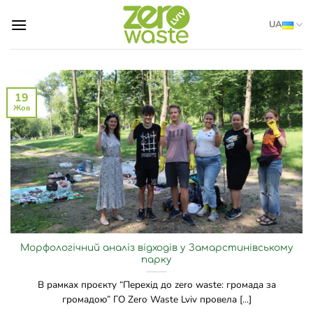
Skip
UA
to
content
19
Жов
Морфологічний аналіз відходів у Замарстинівському
парку
В рамках проєкту “Перехід до zero waste: громада за
громадою” ГО Zero Waste Lviv провела [...]