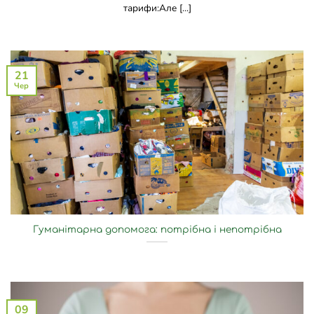
тарифи:Але [...]
21
Чер
Гуманітарна допомога: потрібна і непотрібна
09