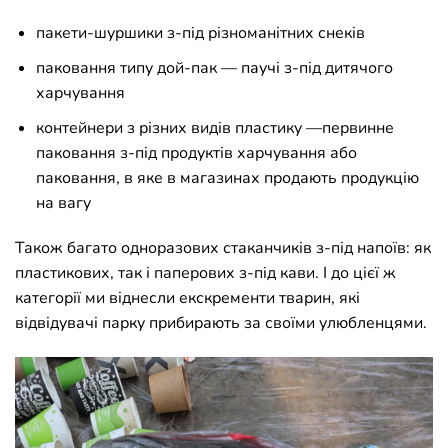
пакети-шуршики з-під різноманітних снеків
паковання типу дой-пак — паучі з-під дитячого
харчування
контейнери з різних видів пластику —первинне
паковання з-під продуктів харчування або
паковання, в яке в магазинах продають продукцію
на вагу
Також багато одноразових стаканчиків з-під напоїв: як
пластикових, так і паперових з-під кави. І до цієї ж
категорії ми віднесли екскременти тварин, які
відвідувачі парку прибирають за своїми улюбленцями.