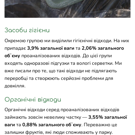
Засоби гігієни
Окремою групою ми виділили гігієнічні відходи. На них
припадає
3,9% загальної ваги
та
2,06% загального
обʼєму
проаналізованих відходів. До цієї групи
входять одноразові підгузки та вологі серветки. Ми
вже писали про те, що такі відходи не підлягають
переробці та створюють серйозні проблеми для
довкілля.
Органічні відходи
Органічні відходи серед проаналізованих відходів
займають зовсім невелику частку —
3,55% загальної
ваги
та
0,88% загального обʼєму
. Переважно це
залишки фруктів, які люди споживають у парку.