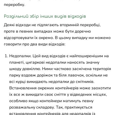
переробку.
Роздільний збір інших видів відходів
Деякі відходи не підлягають вторинній переробці,
проте в певних випадках може бути доречно
відсортовувати їх окремо. В цьому випадку ми можемо
говорити про два види відходів:
Недопалки. Цей вид відходів є найпоширенішим на
планеті, цигаркові недопалки наносять значну
шкоду довкіллю. Ними частково засмічена територія
парку вздовж доріжок та біля лавочок, оскільки не
всі курці викидають недопалки до смітників.
Встановлення окремих контейнерів може заохотити
їх все ж викидати своє сміття у відведених місцях,
особливо якщо контейнери матимуть певну
розважальну складову. Так, практикується
встановлення контейнерів для недопалків із