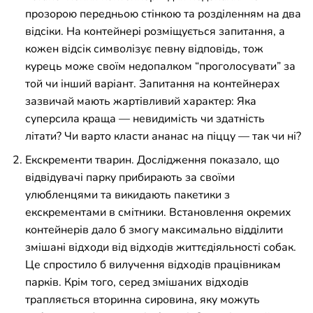
прозорою передньою стінкою та розділенням на два
відсіки. На контейнері розміщується запитання, а
кожен відсік символізує певну відповідь, тож
курець може своїм недопалком “проголосувати” за
той чи інший варіант. Запитання на контейнерах
зазвичай мають жартівливий характер: Яка
суперсила краща — невидимість чи здатність
літати? Чи варто класти ананас на піццу — так чи ні?
Екскременти тварин. Дослідження показало, що
відвідувачі парку прибирають за своїми
улюбленцями та викидають пакетики з
екскрементами в смітники. Встановлення окремих
контейнерів дало б змогу максимально відділити
змішані відходи від відходів життєдіяльності собак.
Це спростило б вилучення відходів працівникам
парків. Крім того, серед змішаних відходів
трапляється вторинна сировина, яку можуть