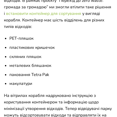
відходів. В рамкає проєкту “
Перехід до zero waste:
громада за громадою” ми змогли втілити таке рішення
і
встановити контейнер для сортування
у вигляді
корабля. Контейнер має шість відділень для різних
типів відходів:
PET-пляшок
пластикових кришечок
скляних пляшок
металевих бляшанок
паковання Tetra Pak
макулатури
На вітрилах корабля надруковано інструкцію з
користування контейнером та інформацію щодо
мінімізації утворення відходів. Тепер відвідувачі парку
можуть відсортовувати відходи та відправляти їх на