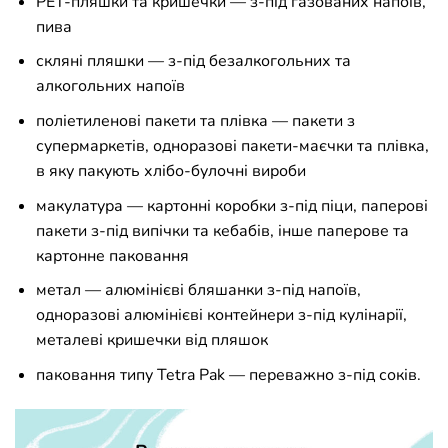
PET-пляшки та кришечки — з-під газованих напоїв,
пива
скляні пляшки — з-під безалкогольних та
алкогольних напоїв
поліетиленові пакети та плівка — пакети з
супермаркетів, одноразові пакети-маєчки та плівка,
в яку пакують хлібо-булочні вироби
макулатура — картонні коробки з-під піци, паперові
пакети з-під випічки та кебабів, інше паперове та
картонне паковання
метал — алюмінієві бляшанки з-під напоїв,
одноразові алюмінієві контейнери з-під кулінарії,
металеві кришечки від пляшок
паковання типу Tetra Pak — переважно з-під соків.