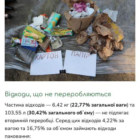
Відходи, що не переробляються
Частина відходів — 6,42 кг (
22,77% загальної ваги
) та
103,55 л (
30,42% загального обʼєму
) — не підлягає
вторинній переробці. Серед цих відходів 4,22% за
вагою та 16,75% за обʼємом займають відходи
паковання: