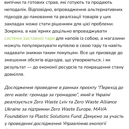
випічки та готових страв, які готують та продають
неподалік. Відповідно, впровадження альтернативних
підходів до паковання та реалізації товарів у цих
закладах може стати рішенням для цієї проблеми.
Зокрема, в кавʼярнях доцільно впроваджувати
системи заставної тари
для напоїв із собою, а магазини
можуть популяризувати купівлю в свою тару та навіть
надавати знижки таким покупцям. Все це призведе до
змешення обсягів відходів, що утворюються, і як
результат — до економії ресурсів та покращення стану
довкілля.
Дослідження проведене в рамках проєкту “Перехід до
zero waste: громада за громадою”, який в Україні
реалізується Zero Waste Lviv та Zero Waste Alliance
Ukraine за підтримки Zero Waste Europe, MAVA
Foundation та Plastic Solutions Fund. Дякуємо за участь
у проведенні дослідження Управлінню екології