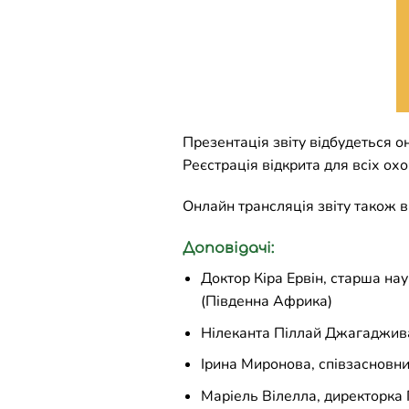
Презентація звіту відбудеться о
Реєстрація відкрита для всіх ох
Онлайн трансляція звіту також ві
Доповідачі:
Доктор Кіра Ервін, старша на
(Південна Африка)
Нілеканта Піллай Джагадживан
Ірина Миронова, співзасновни
Маріель Вілелла, директорка 