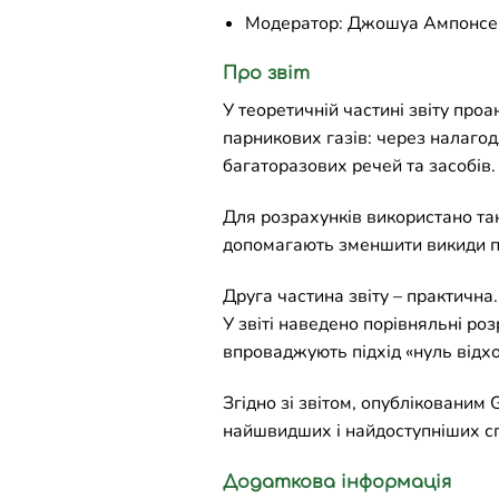
Модератор: Джошуа Ампонсем
Про звіт
У теоретичній частині звіту проа
парникових газів: через налагод
багаторазових речей та засобів
Для розрахунків використано таки
допомагають зменшити викиди пар
Друга частина звіту – практична.
У звіті наведено порівняльні роз
впроваджують підхід «нуль відхо
Згідно зі звітом, опублікованим 
найшвидших і найдоступніших сп
Додаткова інформація