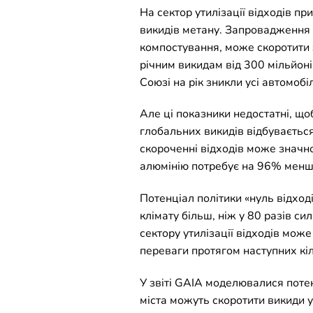
На сектор утилізації відходів пр
викидів метану. Запровадження к
компостування, може скоротити з
річним викидам від 300 мільйоні
Союзі на рік зникли усі автомобіл
Але ці показники недостатні, щ
глобальних викидів відбувається
скороченні відходів може значн
алюмінію потребує на 96% менше 
Потенціал політики «нуль відход
клімату більш, ніж у 80 разів с
сектору утилізації відходів мож
переваги протягом наступних кіл
У звіті GAIA моделювалися потен
міста можуть скоротити викиди у