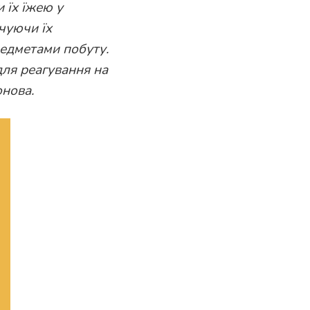
 їх їжею у
чуючи їх
едметами побуту.
ля реагування на
онова.