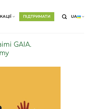
КАЦІЇ
ПІДТРИМАТИ
UA
іті GAIA.
іту