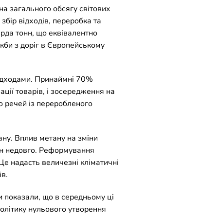
ина загального обсягу світових
збір відходів, переробка та
ярда тонн, що еквівалентно
якби з доріг в Європейському
відходами. Принаймні 70%
ації товарів, і зосередження на
о речей із переробленого
ану. Вплив метану на зміни
тан недовго. Реформування
 Це надасть величезні кліматичні
в.
и показали, що в середньому ці
політику нульового утворення