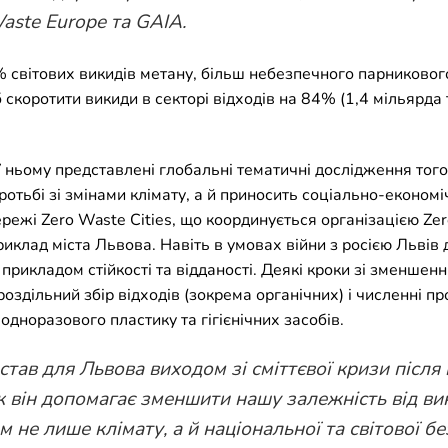
Waste Europe та GAIA.
% світових викидів метану, більш небезпечного парниковог
скоротити викиди в секторі відходів на 84% (1,4 мільярда 
У ньому представлені глобальні тематичні дослідження того
отьбі зі змінами клімату, а й приносить соціально-економіч
режі Zero Waste Cities, що координується організацією Ze
 приклад міста Львова. Навіть в умовах війни з росією Львів
прикладом стійкості та відданості. Деякі кроки зі зменшенн
роздільний збір відходів (зокрема органічних) і численні п
 одноразового пластику та гігієнічних засобів.
 став для Львова виходом зі сміттєвої кризи післ
ж він допомагає зменшити нашу залежність від ви
м не лише клімату, а й національної та світової б