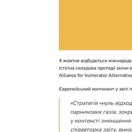
4 жовтня відбудеться міжнародна
істотна складова протидії зміни
Alliance for Incinerator Alternativ
Європейський континент у звіті
«
Стратегія «нуль відхо
парникових газів, зокр
у контексті зменшення
співавторка звіту, вико