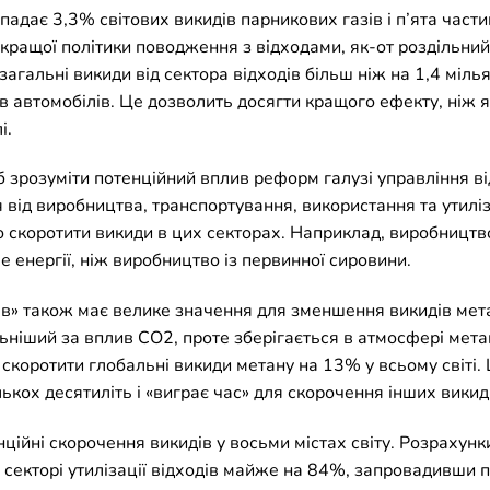
ипадає 3,3% світових викидів парникових газів і п’ята част
ращої політики поводження з відходами, як-от роздільний 
агальні викиди від сектора відходів більш ніж на 1,4 міль
в автомобілів. Це дозволить досягти кращого ефекту, ніж 
і.
об зрозуміти потенційний вплив реформ галузі управління 
 від виробництва, транспортування, використання та утиліз
о скоротити викиди в цих секторах. Наприклад, виробництв
енергії, ніж виробництво із первинної сировини.
ів» також має велике значення для зменшення викидів мет
ильніший за вплив CO2, проте зберігається в атмосфері ме
е скоротити глобальні викиди метану на 13% у всьому світі.
ькох десятиліть і «виграє час» для скорочення інших викиді
ційні скорочення викидів у восьми містах світу. Розрахунк
 секторі утилізації відходів майже на 84%, запровадивши 