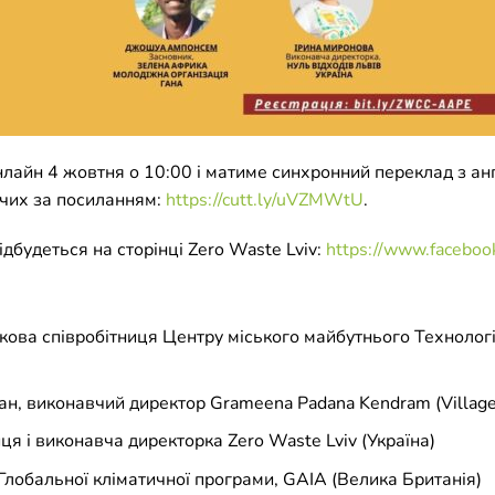
нлайн 4 жовтня о 10:00 і матиме синхронний переклад з ан
очих за посиланням:
https://cutt.ly/uVZMWtU
.
дбудеться на сторінці Zero Waste Lviv:
https://www.faceboo
укова співробітниця Центру міського майбутнього Технолог
, виконавчий директор Grameena Padana Kendram (Village S
ця і виконавча директорка Zero Waste Lviv (Україна)
Глобальної кліматичної програми, GAIA (Велика Британія)