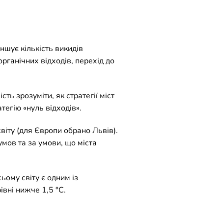
еншує кількість викидів
рганічних відходів, перехід до
ть зрозуміти, як стратегії міст
тегію «нуль відходів».
віту (для Європи обрано Львів).
умов та за умови, що міста
ьому світу є одним із
вні нижче 1,5 °C.