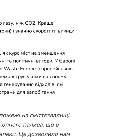
о газу, ніж CO2. Краще
тонн) і значно скоротити викиди
, як курс міст на зменшення
ні та політичні вигоди. У Європі
ro Waste Europe (європейською
 демонструє успіхи на своєму
я генерування відходів, які
рограми для запобігання
я пожежі на сміттєзвалищі
копного палива, що в
езпеки.
Це дозволило нам