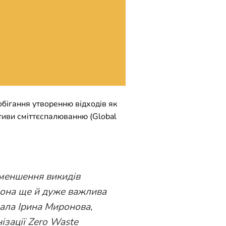
обігання утворенню відходів як
ативи сміттєспалюванню (Global
зменшення викидів
 вона ще й дуже важлива
вала Ірина Миронова,
ізації Zero Waste