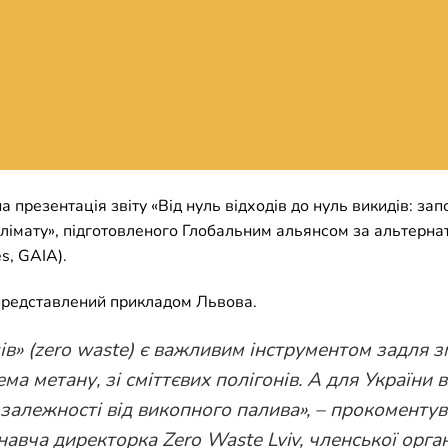
 презентація звіту «Від нуль відходів до нуль викидів: зап
 клімату», підготовленого Глобальним альянсом за альтерн
es, GAIA).
 представлений прикладом Львова.
дів» (zero waste) є важливим інструментом задля 
ема метану, зі сміттєвих полігонів. А для України
 залежності від викопного палива
», – прокоменту
навча директорка Zero Waste Lviv, членської орган