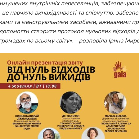
имушених внутрішніх переселенців, забезпечуючи
 це навчило винахідливості та співчуттю, забезпе
ками та менструальними засобами, вживаними пр
опомогти створити протокол нульових відходів д
 громадах по всьому світу
»
, – розповіла Ірина Мир