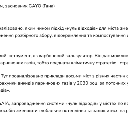
, засновник GAYO (Гана)
налізовано, яким чином підхід «нуль відходів» для міста зм
ження розбірного збору, відокремлення та компостування о
.
й інструмент, як карбоновий калькулятор. Він дає можливіс
никових газів, тобто поєднати кліматичну стратегію і стра
 Тут проаналізовано приклади восьми міст з різних частин с
рахунки викидів парникових газів у 2030 році за поточних 
дів».
GAIA, запровадження системи «нуль відходів» у містах по вс
особів зменшити глобальне потепління та залишитися на рі