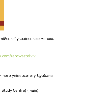
глійської українською мовою.
k.com/zerowastelviv
ічного університету Дурбана
tudy Centre) (Індія)