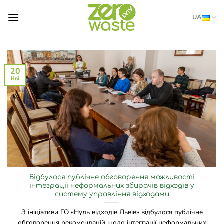
Skip
UA
to
content
20
Кві
Відбулося публічне обговорення можливості
інтеграції неформальних збирачів відходів у
систему управління відходами
З ініціативи ГО «Нуль відходів Львів» відбулося публічне
обговорення рекомендацій щодо інтеграції неформальних