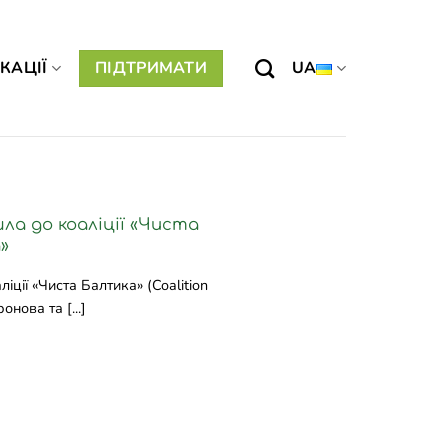
КАЦІЇ
ПІДТРИМАТИ
UA
шла до коаліції «Чиста
»
іції «Чиста Балтика» (Coalition
онова та [...]