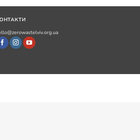
ОНТАКТИ
ello@zerowastelviv.org.ua