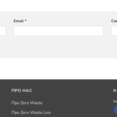
Email
*
Са
ПРО НАС
К
h
Про Zero Waste
Про Zero Waste Lviv