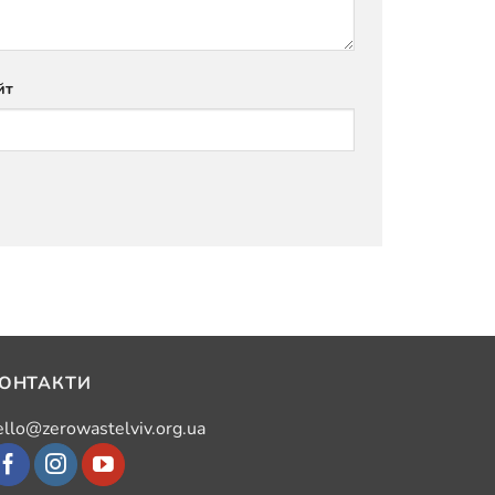
йт
ОНТАКТИ
ello@zerowastelviv.org.ua