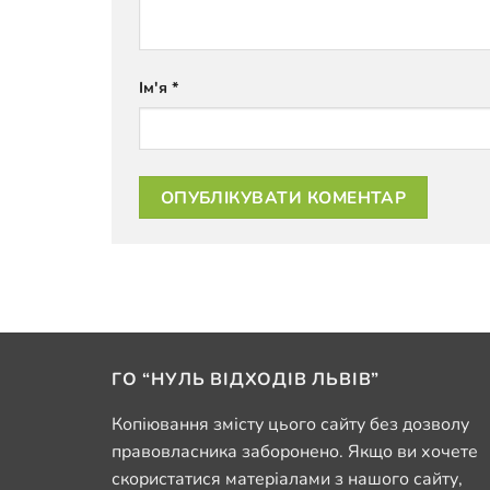
Ім'я
*
ГО “НУЛЬ ВІДХОДІВ ЛЬВІВ”
Копіювання змісту цього сайту без дозволу
правовласника заборонено. Якщо ви хочете
скористатися матеріалами з нашого сайту,