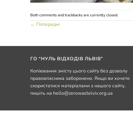
Both comments and trackbacks are currently closed.
←
Попередні
ГО “НУЛЬ ВІДХОДІВ ЛЬВІВ”
Копіювання змісту цього сайту без дозволу
правовласника заборонено. Якщо ви хочете
скористатися матеріалами з нашого сайту,
пишіть на hello@zerowastelviv.org.ua