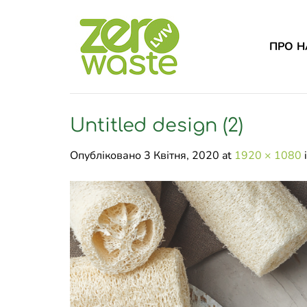
Skip
to
content
ПРО Н
Untitled design (2)
Опубліковано
3 Квітня, 2020
at
1920 × 1080