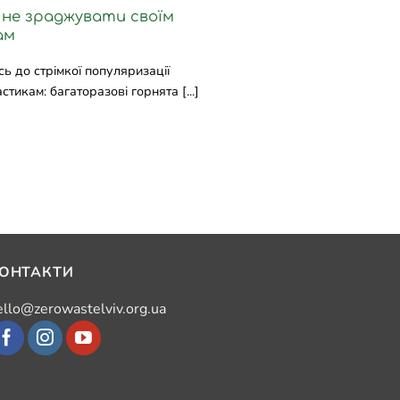
як не зраджувати своїм
ам
ь до стрімкої популяризації
икам: багаторазові горнята [...]
ОНТАКТИ
ello@zerowastelviv.org.ua