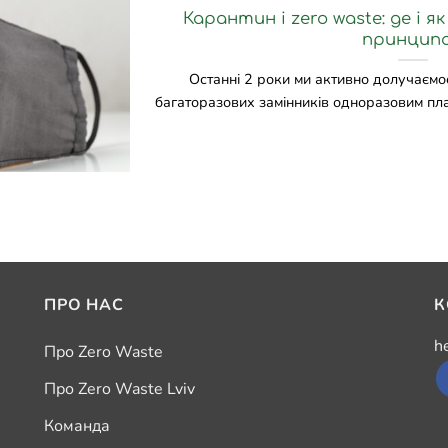
Карантин і zero waste: де і 
принцип
Останні 2 роки ми активно долучаємос
багаторазових замінників одноразовим пласт
ПРО НАС
К
h
Про Zero Waste
Про Zero Waste Lviv
Команда