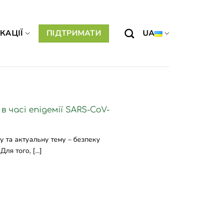
КАЦІЇ
ПІДТРИМАТИ
UA
 часі епідемії SARS-CoV-
 та актуальну тему – безпеку
ля того, [...]