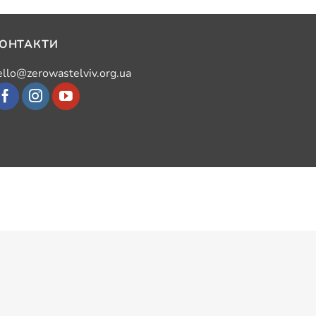
ОНТАКТИ
ello@zerowastelviv.org.ua