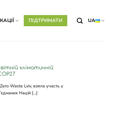
КАЦІЇ
ПІДТРИМАТИ
UA
вітній кліматичній
COP27
ero Waste Lviv, взяла участь у
’єднаних Націй [...]