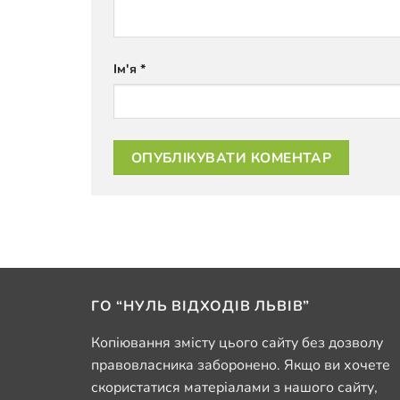
Ім'я
*
ГО “НУЛЬ ВІДХОДІВ ЛЬВІВ”
Копіювання змісту цього сайту без дозволу
правовласника заборонено. Якщо ви хочете
скористатися матеріалами з нашого сайту,