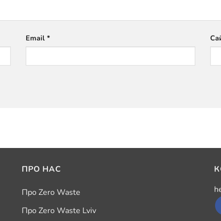
Email
*
Са
ПРО НАС
К
h
Про Zero Waste
Про Zero Waste Lviv