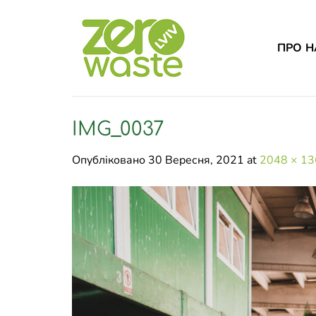
Skip
to
content
ПРО Н
IMG_0037
Опубліковано
30 Вересня, 2021
at
2048 × 1