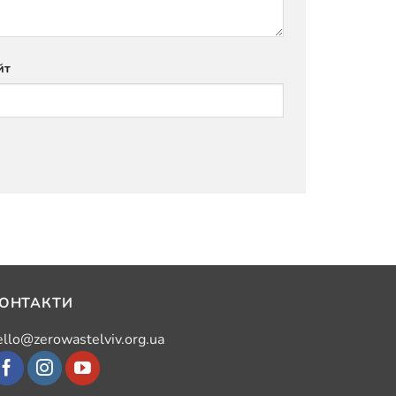
йт
ОНТАКТИ
ello@zerowastelviv.org.ua