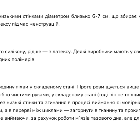
низькими стінками діаметром близько 6-7 см, що збирає м
ексу під час менструацій.
о силікону, рідше
—
з латексу. Деякі виробники мають у с
дних полімерів.
редину піхви у складеному стані. Проте розміщується вищ
ібно чистими руками, у складеному стані (тоді він не тов
 низькі стінки та згинання в процесі виймання є імовірні
, а в перерві між циклами — загорнути в тканину та прокип
виймаючи, за рахунок роботи мʼязів тазового дна, але дл