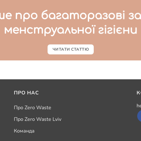
ше про багаторазові з
менструальної гігієни
ЧИТАТИ СТАТТЮ
ПРО НАС
К
h
Про Zero Waste
Про Zero Waste Lviv
Команда