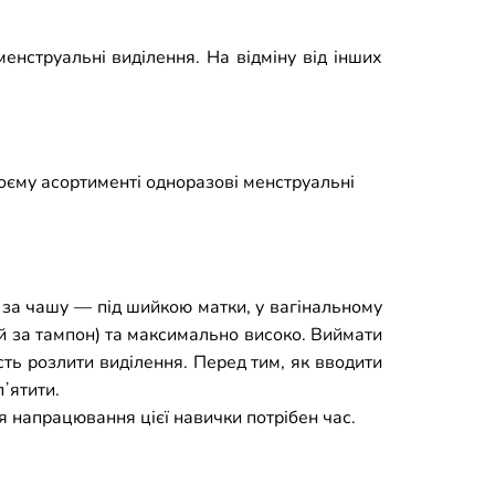
енструальні виділення. На відміну від інших
воєму асортименті одноразові менструальні
е за чашу
— під шийкою матки, у вагінальному
щий за тампон) та максимально високо. Виймати
сть розлити виділення. Перед тим, як вводити
ʼятити.
я напрацювання цієї навички потрібен час.