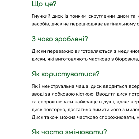
Що це?
Гнучкий диск із тонким скругленим дном та 
засобів, диск не перешкоджає вагінальному с
З чого зроблені?
Диски переважно виготовляються з медичног
диски, які виготовляють частково з біорозкла
Як користуватися?
Як і менструальна чаша, диск вводиться все
зводі за лобковою кісткою. Вводити диск потр
та спорожнювати найкраще в душі, адже через
диск повторно, достатньо вимити його з милом
Диск також можна частково спорожнювати, не 
Як часто змінювати?