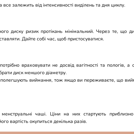
 все залежить від інтенсивності виділень та дня циклу.
го диску ризик протікань мінімальний. Через те, що ди
тавляти. Дайте собі час, щоб пристосуватися.
потрібно враховувати не досвід вагітності та пологів, а
брати диск меншого діаметру.
о полегшують виймання, тож якщо ви переживаєте, що вийм
менструальні чаші. Ціни на них стартують приблизн
ого вартість окупиться декілька разів.