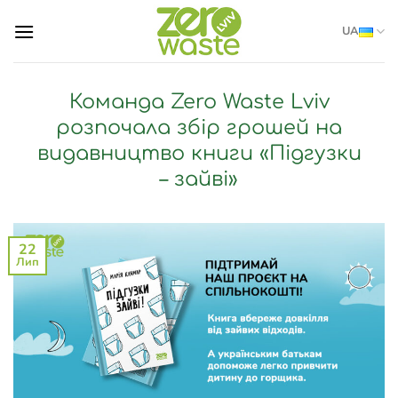
Skip
UA
to
content
Команда Zero Waste Lviv
розпочала збір грошей на
видавництво книги «Підгузки
– зайві»
22
Лип