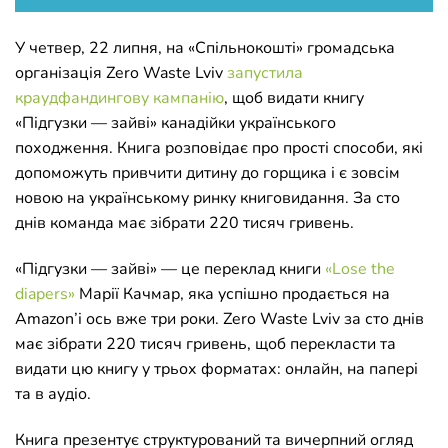
У четвер, 22 липня, на «Спільнокошті» громадська
організація Zero Waste Lviv
запустила
краудфандингову кампанію
, щоб видати книгу
«Підгузки — зайві» канадійки українського
походження. Книга розповідає про прості способи, які
допоможуть привчити дитину до горщика і є зовсім
новою на українському ринку книговидання. За сто
днів команда має зібрати 220 тисяч гривень.
«Підгузки — зайві» — це переклад книги
«Lose the
diapers»
Марії Качмар, яка успішно продається на
Amazon’і ось вже три роки. Zero Waste Lviv за сто днів
має зібрати 220 тисяч гривень, щоб перекласти та
видати цю книгу у трьох форматах: онлайн, на папері
та в аудіо.
Книга презентує структурований та вичерпний огляд