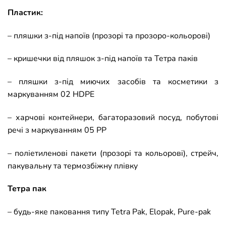
Пластик:
– пляшки з-під напоїв (прозорі та прозоро-кольорові)
– кришечки від пляшок з-під напоїв та Тетра паків
– пляшки з-під миючих засобів та косметики з
маркуванням 02 HDPE
– харчові контейнери, багаторазовий посуд, побутові
речі з маркуванням 05 PP
– поліетиленові пакети (прозорі та кольорові), стрейч,
пакувальну та термозбіжну плівку
Тетра пак
– будь-яке паковання типу Tetra Pak, Elopak, Pure-pak