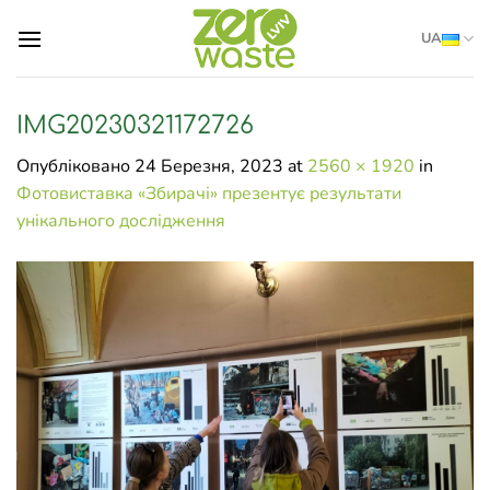
Skip
UA
to
content
IMG20230321172726
Опубліковано
24 Березня, 2023
at
2560 × 1920
in
Фотовиставка «Збирачі» презентує результати
унікального дослідження