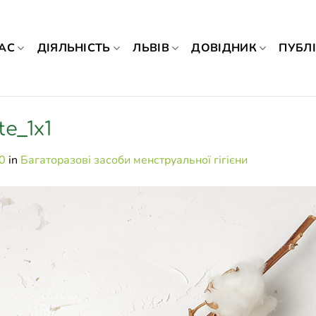
АС
ДІЯЛЬНІСТЬ
ЛЬВІВ
ДОВІДНИК
ПУБЛІ
te_1x1
0
in
Багаторазові засоби менструальної гігієни