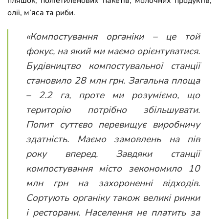
пляшок, поліетиленових пакетів, молочних продуктів,
олії, м’яса та риби.
«Компостування органіки – це той
фокус, на який ми маємо орієнтуватися.
Будівництво компостувальної станції
становило 28 млн грн. Загальна площа
– 2.2 га, проте ми розуміємо, що
територію потрібно збільшувати.
Попит суттєво перевищує виробничу
здатність. Маємо замовлень на пів
року вперед. Завдяки станції
компостування місто зекономило 10
млн грн на захороненні відходів.
Сортують органіку також великі ринки
і ресторани. Населення не платить за