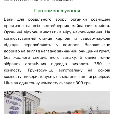
Про компостування
Баки для роздільного збору органіки розміщені
практично на всіх контейнерних майданчиках міста.
Органічні відходи вивозять в міру накопичування. На
компостувальній станції харчові та садово-паркові
відходи переробляють у компост. Високоякісне
добриво на вигляд нагадує звичайний очищений ґрунт,
без жодного специфічного запаху. З однієї тонни
зібраних органічних відходів виходить 350 кг
компосту. Ґрунтосуміш, виготовлену на основі
компосту, використовують як містяни, так і агрофірми.
Ціна за одну тонну компосту складає 309 грн.