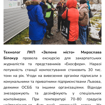
Технолог ЛКП «Зелене місто» Мирослава
Білокур
провела екскурсію для закарпатських
журналістів та представників «Екосфери». Наразі
потужність станції компостування становить 30 тис.
тонн на рік. Угоди на вивезення органіки підписали з
комунальними та приватними підприємствами Львова,
деякими ОСББ та іншими організаціями. Відходи
знезаражують та дезінфікують у спеціальних
контейнерах. При температурі 70-80 градусів
нейтралізується будь-який сторонній запах. На