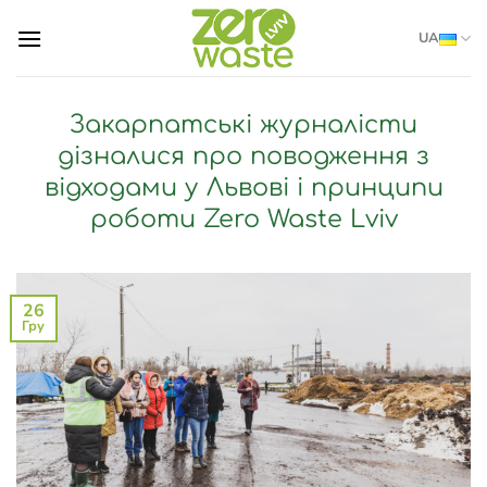
Skip
UA
to
content
Закарпатські журналісти
дізналися про поводження з
відходами у Львові і принципи
роботи Zero Waste Lviv
26
Гру