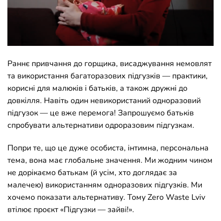
Раннє привчання до горщика, висаджування немовлят
та використання багаторазових підгузків — практики,
корисні для малюків і батьків, а також дружні до
довкілля. Навіть один невикористаний одноразовий
підгузок — це вже перемога! Запрошуємо батьків
спробувати альтернативи одроразовим підгузкам.
Попри те, що це дуже особиста, інтимна, персональна
тема, вона має глобальне значення. Ми жодним чином
не дорікаємо батькам (й усім, хто доглядає за
малечею) використанням одноразових підгузків. Ми
хочемо показати альтернативу. Тому Zero Waste Lviv
втілює проєкт «Підгузки — зайві!».