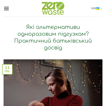
Skip
UA
to
content
Які альтернативи
одноразовим підгузкам?
Практичний батьківський
досвід
11
Гру