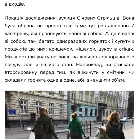
відходів.
Локація дослідження: вулиця Січових Стрільців. Вона
була обрана не просто так: саме тут розташовано 7
кав’ярень, які пропонують напої зі собою. А де є напої
зі собою, там багато одноразових горняток і супутніх
продуктів до них: кришечок, мішалок, цукру в стіках.
Ми звертали увагу не лише на кількість одноразового
посуду, але й на його стан. Наприклад, чи стискали
вторсировину перед тим, як викинути у смітник, чи
складали горнята одне в одне, аби зменшити об’єм.