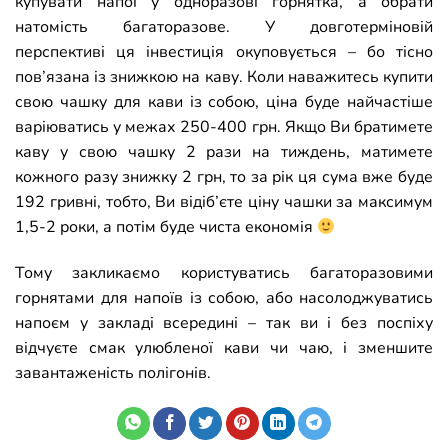
купувати напої у одноразові горнятка, а обрати
натомість багаторазове. У довготерміновій
перспективі ця інвестиція окуповується
–
бо тісно
пов’язана із знижкою на каву. Коли наважитесь купити
свою чашку для кави із собою, ціна буде найчастіше
варіюватись у межах 250-400 грн. Якщо Ви братимете
каву у свою чашку 2 рази на тиждень, матимете
кожного разу знижку 2 грн, то за рік ця сума вже буде
192 гривні, тобто, Ви відіб’єте ціну чашки за максимум
1,5-2 роки, а потім буде чиста економія
Тому закликаємо користуватись багаторазовими
горнятами для напоїв із собою, або насолоджуватись
напоєм у закладі всередині
–
так ви і без поспіху
відчуєте смак улюбленої кави чи чаю, і зменшите
завантаженість полігонів.