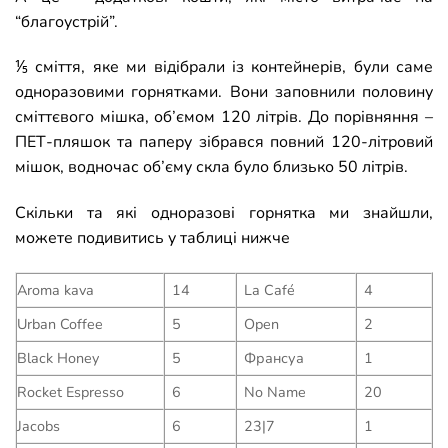
“благоустрій”.
⅕ сміття, яке ми відібрали із контейнерів, були саме
одноразовими горнятками. Вони заповнили половину
сміттєвого мішка, об’ємом 120 літрів. До порівняння
–
ПЕТ-пляшок та паперу зібрався повний 120-літровий
мішок, водночас об’єму скла було близько 50 літрів.
Скільки та які одноразові горнятка ми знайшли,
можете подивитись у таблиці нижче
Aroma kava
14
La Café
4
Urban Coffee
5
Open
2
Black Honey
5
Франсуа
1
Rocket Espresso
6
No Name
20
Jacobs
6
23|7
1