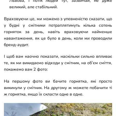
Львова, і потік людей тут, зазвичай, не дуже
великий, але стабільний.
Враховуючи це, ми можемо з упевненістю сказати, що
у будні у смітники потраплятимуть кілька сотень
горняток за день, навіть враховуючи найменше
навантаження, як це було в день, коли ми проводили
бренд-аудит.
І щоб вам наочно показати, наскільки сильно впливає
те, як ми викидаємо відходи у смітник, на об’єм сміття,
покажемо вам 2 фото:
На першому фото ви бачите горнятка, які просто
викинули у смітник.
На другому ж можете побачити ті
ж горнятка, якщо їх скласти одне в одне.