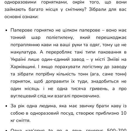
одноразовими горнятками, окрім того, що вони
займають багато місця у смітнику? Зібрали для вас
основні ознаки:
Паперове горнятко не цілком паперове
–
воно має
тонкий шар поліетилену, який перешкоджає
потраплянню кави на ваші руки та одяг, тому це не
макулатура. А переробляє такі типи паковання в
Україні лише один-єдиний завод
–
у місті Зміїві на
Харківщині. І якщо порахувати логістику до заводу
та зібрати потрібну кількість тонн (ага, саме тонн)
горняток, щоб доправити їх туди, знадобиться не
один місяць і не одна тисяча гривень, а про
вуглецевий слід ми взагалі промовчимо.
За рік одна людина, яка має звичку брати каву із
собою в одноразовий посуд, створює приблизно 10
кг сміття.
Одна кав’ярня to go в день генерує 500-700