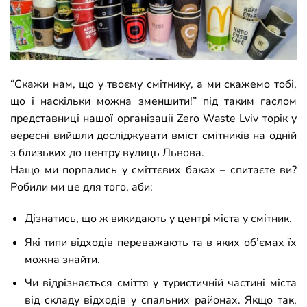
“Скажи нам, що у твоєму смітнику, а ми скажемо тобі,
що і наскільки можна зменшити!” під таким гаслом
представниці нашої організації Zero Waste Lviv торік у
вересні вийшли досліджувати вміст смітників на одній
з близьких до центру вулиць Львова.
Нащо ми порпались у сміттєвих баках
– спитаєте ви?
Робили ми це для того, аби:
Дізнатись, що ж викидають у центрі міста у смітник.
Які типи відходів переважають та в яких об’ємах їх
можна знайти.
Чи відрізняється сміття у туристичній частині міста
від складу відходів у спальних районах. Якщо так,