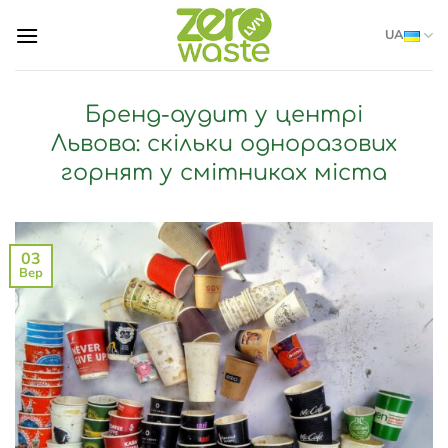
Skip
UA
to
content
Бренд-аудит у центрі
Львова: скільки одноразових
горнят у смітниках міста
03
Вер