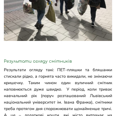
Результати огляду смітників
Результати огляду такі: ПЕТ-пляшки та бляшанки
стискали рідко, а горнята часто викидали, не знімаючи
кришечку. Таким чином один вуличний смітник
наповнюється дуже швидко. У період, коли триває
навчальний рік (поруч розташований Львівський
національний університет ім. Івана Франка), смітники
треба протягом дня спорожнювати щонайменше тричі.
А це
–
додаткові кошти, які місто витрачає на