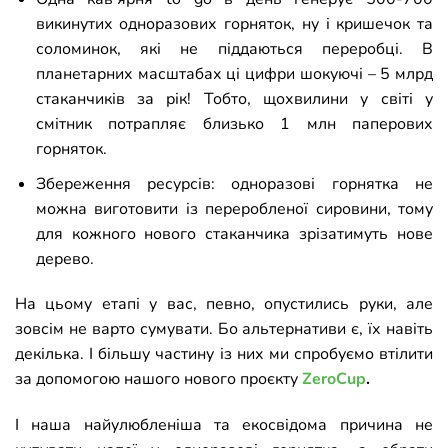
викинутих одноразових горняток, ну і кришечок та
соломинок, які не піддаються переробці. В
планетарних масштабах ці цифри шокуючі
–
5 млрд
стаканчиків за рік! Тобто, щохвилини у світі у
смітник потрапляє близько 1 млн паперових
горняток.
Збереження ресурсів: одноразові горнятка не
можна виготовити із переробленої сировини, тому
для кожного нового стаканчика зрізатимуть нове
дерево.
На цьому етапі у вас, певно, опустились руки, але
зовсім не варто сумувати. Бо альтернативи є, їх навіть
декілька. І більшу частину із них ми спробуємо втілити
за допомогою нашого нового проєкту
ZeroCup
.
І наша найулюбленіша та екосвідома причина не