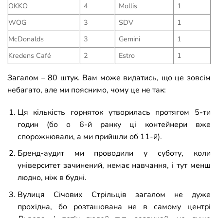
OKKO
4
Mollis
1
WOG
3
SDV
1
McDonalds
3
Gemini
1
Kredens Café
2
Estro
1
Загалом
–
80 штук. Вам може видатись, що це зовсім
небагато, але ми пояснимо, чому це не так:
Ця кількість горняток утворилась протягом 5-ти
годин (бо о 6-й ранку ці контейнери вже
спорожнювали, а ми прийшли об 11-й).
Бренд-аудит ми проводили у суботу, коли
університет зачинений, немає навчання, і тут менш
людно, ніж в будні.
Вулиця Січових Стрільців загалом не дуже
прохідна, бо розташована не в самому центрі